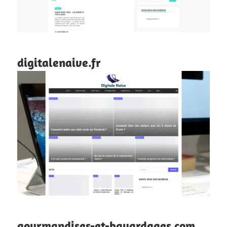
digitalenaive.fr
gourmandises-et-bavardages.com